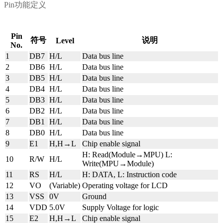
Pin
功能定义
Pin
符号
说明
Level
No.
1
DB7
H/L
Data bus line
2
DB6
H/L
Data bus line
3
DB5
H/L
Data bus line
4
DB4
H/L
Data bus line
5
DB3
H/L
Data bus line
6
DB2
H/L
Data bus line
7
DB1
H/L
Data bus line
8
DB0
H/L
Data bus line
9
E1
H,H→L
Chip enable signal
H: Read(
Module→MPU
) L:
10
R/W
H/L
Write(
MPU→Module
)
11
RS
H/L
H: DATA, L: Instruction code
12
VO
(Variable)
Operating voltage for LCD
13
VSS
0V
Ground
14
VDD
5.0V
Supply Voltage for logic
15
E2
H,H→L
Chip enable signal