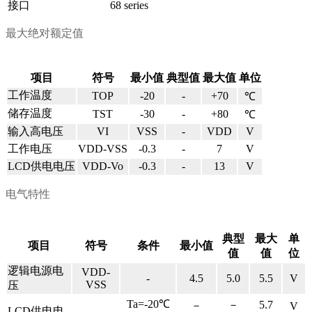
接口
68 series
最大绝对额定值
项目
符号
最小值
典型值
最大值
单位
工作温度
TOP
-20
-
+70
℃
储存温度
TST
-30
-
+80
℃
输入高电压
VI
VSS
-
VDD
V
工作电压
VDD-VSS
-0.3
-
7
V
LCD
供电电压
VDD-Vo
-0.3
-
13
V
电气特性
典型
最大
单
项目
符号
条件
最小值
值
值
位
逻辑电源电
VDD-
-
4.5
5.0
5.5
V
VSS
压
Ta=-20℃
－
5.7
－
V
LCD
供电电