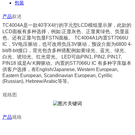
包装
产品
叙述
TC
4004A
是一款
40
字
X4
行的
字元型
LCD
模组显示屏，此款的
LCD
面板有多种选择，例如
:
正显灰色、正显黄绿色、
负显蓝
色
、还有正显
与负显
FSTN
面板。
TC
4004A1
内置
ST7066U
IC
，
5V
电压驱动，也可改用负压
3V
驱动，预设介面为
6800 4-
bit/8-bit
接口，背光包含多种搭配例如黄绿光、蓝光、绿光、
白光、琥珀光、红
光背光。
LED
可由
PIN1, PIN2, PIN17,
PIN18
或是
A/ K
脚驱动。内置的
ST7066U IC
有多种字库版本
供客户选择，有
English/Japanese, Western European,
Eastern European, Scandinavian European, Cyrillic
(Russian), Hebrew/Arabic
等等。
规格图
产品
规格