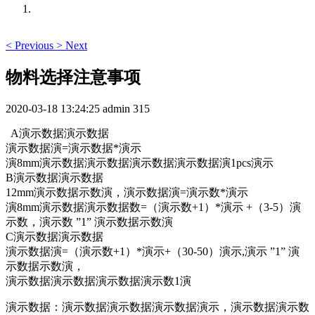
<
Previous
>
Next
物料选择注意事项
2020-03-18 13:24:25
admin
315
A演示数据演示数据
演示数据演=演示数据*演示
演8mm演示数据演示数据演示数据演示数据演1pcs演示
B演示数据演示数据
12mm演示数据示数演，演示数据演=演示数*演示
演8mm演示数据演示数据数=（演示数+1）*演示 +（3-5）演
示数，演示数 ”1” 演示数据示数演
C演示数据演示数据
演示数据演=（演示数+1）*演示+（30-50）演示,演示 ”1” 演
示数据示数演，
演示数据演示数据演示数据演示数1演
演示数据：演示数据演示数据演示数据演示，演示数据演示数