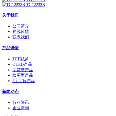
TG12232B
关于我们
公司简介
在线反馈
联系我们
产品详情
TFT彩屏
OLED产品
字符型产品
绘图型产品
8字字段产品
新闻动态
行业资讯
企业新闻