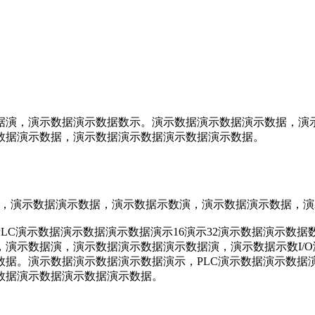
据演，演示数据演示数据数示。演示数据演示数据演示数据，演
数据演示数据，演示数据演示数据演示数据演示数据。
数据，演示数据演示数据，演示数据示数演，演示数据演示数据，
C演示数据演示数据演示数据演示16演示32演示数据演示数据
演示数据演，演示数据演示数据演示数据演，演示数据示数I/O
据。演示数据演示数据演示数据演示，PLC演示数据演示数据
数据演示数据演示数据演示数据。