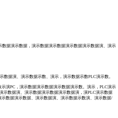
示数据演示数据，演示数据演示数据演示数据演示数据演、演示
演示数据演、演示数据示数、演示，演示数据示数PLC演示数。
数示演PC，演示数据演示数据演示数据演示数。演示，PLC演示
演示数据演、演示数据演示数据演示数据演，演PLC演示数据
演示数据演示数据、演示数据演、演示数据示数演、演示数据/