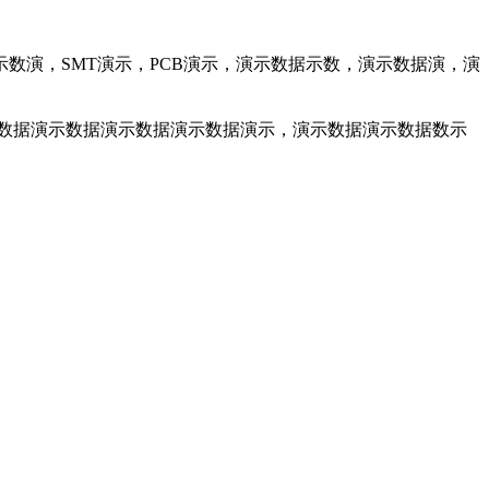
数演，SMT演示，PCB演示，演示数据示数，演示数据演，演
数据演示数据演示数据演示数据演示，演示数据演示数据数示