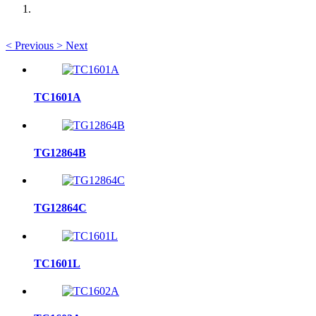
<
Previous
>
Next
TC1601A
TG12864B
TG12864C
TC1601L